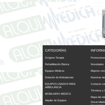
CATEGORÍAS
INFORM
Oxígeno Terapia
Promociones
Rehabilitación Básica
Novedades
Equipos Médicos
Mejores ven
Dotación de Ambulancias
Nuestras ti
EQUIPOS USADOS PARA
Contacte co
AMBULANCIA
Términos y 
MOBILIARIO MEDICO
Mapa del sit
Alquiler de Equipos
Desarrollad