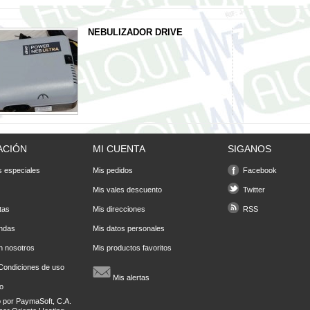
NEBULIZADOR DRIVE
ACIÓN
MI CUENTA
SIGANOS
 especiales
Mis pedidos
Facebook
Mis vales descuento
Twitter
tas
Mis direcciones
RSS
endas
Mis datos personales
n nosotros
Mis productos favoritos
Condiciones de uso
Mis alertas
io
o por
PaymaSoft, C.A.