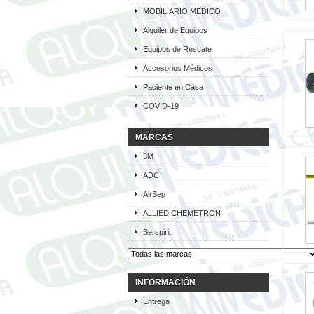
MOBILIARIO MEDICO
Alquiler de Equipos
Equipos de Rescate
Accesorios Médicos
Paciente en Casa
COVID-19
MARCAS
3M
ADC
AirSep
ALLIED CHEMETRON
Berspirit
INFORMACIÓN
Entrega