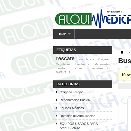
Inicio
ETIQUETAS
>
rescate
Bus
ambulancia
Oxigeno
Regulador
bomberos
Manometro
camilla
arnes
estetoscopio
SWEVELS
10 re
CATEGORÍAS
Oxígeno Terapia
Rehabilitación Básica
Equipos Médicos
Dotación de Ambulancias
EQUIPOS USADOS PARA
AMBULANCIA