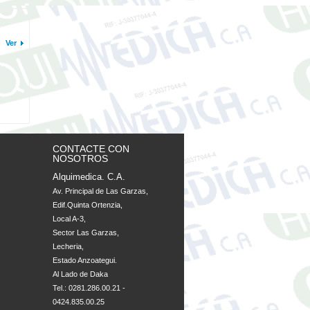
Ver
CONTACTE CON
NOSOTROS
Alquimedica. C.A.
Av. Principal de Las Garzas, 

Edif.Quinta Ortenzia, 

Local A-3, 

Sector Las Garzas, 

Lecheria, 

Estado Anzoategui. 

Al Lado de Daka
Tel.: 0281.286.00.21 -
0424.835.00.25