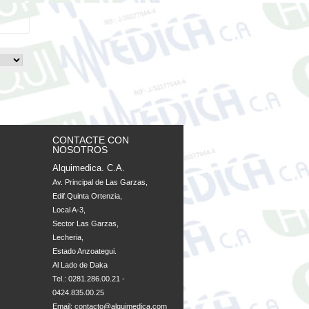
CONTACTE CON
NOSOTROS
Alquimedica. C.A.
Av. Principal de Las Garzas, 

Edif.Quinta Ortenzia, 

Local A-3, 

Sector Las Garzas, 

Lecheria, 

Estado Anzoategui. 

Al Lado de Daka
Tel.: 0281.286.00.21 -
0424.835.00.25
Email:
contacto@alquimedica.com