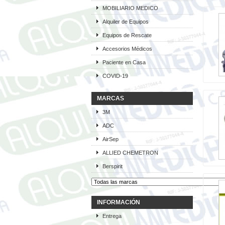
MOBILIARIO MEDICO
Alquiler de Equipos
Equipos de Rescate
Accesorios Médicos
Paciente en Casa
COVID-19
MARCAS
3M
ADC
AirSep
ALLIED CHEMETRON
Berspirit
INFORMACIÓN
Entrega