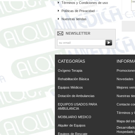
Términos y Condiciones de uso
Políticas de Privacidad
Nuestras tiendas
NEWSLETTER
CATEGORÍAS
INFORM
Oxígeno Terapia
Promociones
Rehabilitación Básica
Novedades
Equipos Médicos
Mejores ven
Dotación de Ambulancias
Nuestras ti
EQUIPOS USADOS PARA
Contacte co
AMBULANCIA
Términos y 
MOBILIARIO MEDICO
Mapa del sit
Alquiler de Equipos
Desarrollad
Hospedado 
Equipos de Rescate