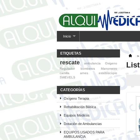
Inicio
ETIQUETAS
>
rescate
Lis
ambulancia
Oxigeno
Regulador
bomberos
Manometro
camilla
arnes
estetoscopio
SWEVELS
CATEGORÍAS
Oxígeno Terapia
Rehabilitación Básica
Equipos Médicos
Dotación de Ambulancias
EQUIPOS USADOS PARA
AMBULANCIA