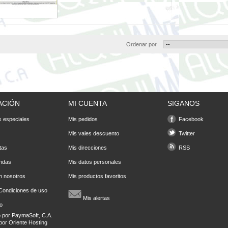
Ordenar por
ACIÓN
MI CUENTA
SIGANOS
 especiales
Mis pedidos
Facebook
Mis vales descuento
Twitter
tas
Mis direcciones
RSS
endas
Mis datos personales
n nosotros
Mis productos favoritos
Condiciones de uso
Mis alertas
io
o por
PaymaSoft, C.A.
por
Oriente Hosting