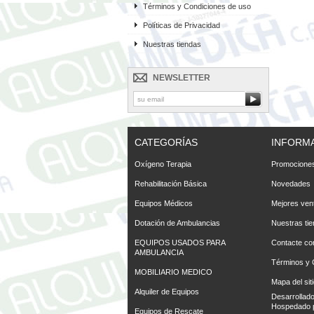
Términos y Condiciones de uso
Políticas de Privacidad
Nuestras tiendas
NEWSLETTER
CATEGORÍAS
INFORM
Oxígeno Terapia
Promociones
Rehabilitación Básica
Novedades
Equipos Médicos
Mejores ven
Dotación de Ambulancias
Nuestras ti
EQUIPOS USADOS PARA
Contacte co
AMBULANCIA
Términos y 
MOBILIARIO MEDICO
Mapa del sit
Alquiler de Equipos
Desarrollad
Hospedado 
Equipos de Rescate