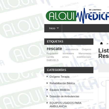
Inicio
ETIQUETAS
>
rescate
Lis
ambulancia
Oxigeno
Regulador
bomberos
Manometro
Res
camilla
arnes
estetoscopio
SWEVELS
CATEGORÍAS
Oxígeno Terapia
Rehabilitación Básica
Equipos Médicos
Dotación de Ambulancias
EQUIPOS USADOS PARA
AMBULANCIA