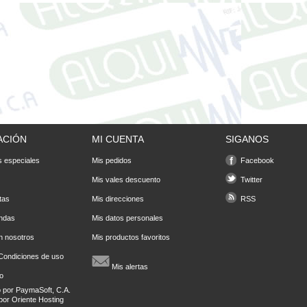
ACIÓN
MI CUENTA
SIGANOS
 especiales
Mis pedidos
Facebook
Mis vales descuento
Twitter
tas
Mis direcciones
RSS
endas
Mis datos personales
n nosotros
Mis productos favoritos
Condiciones de uso
Mis alertas
io
o por
PaymaSoft, C.A.
por
Oriente Hosting