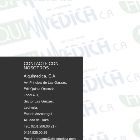
CONTACTE CON
NOSOTROS
Alquimedica. C.A.
Av. Principal de Las Garzas, 

Edif.Quinta Ortenzia, 

Local A-3, 

Sector Las Garzas, 

Lecheria, 

Estado Anzoategui. 

Al Lado de Daka
Tel.: 0281.286.00.21 -
0424.835.00.25
Email:
contacto@alquimedica.com