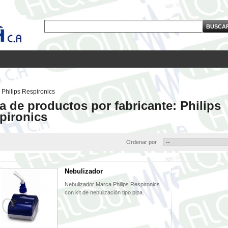
Philips Respironics
ta de productos por fabricante: Philips
pironics
Ordenar por
Nebulizador
Nebulizador Marca Philips Respironics
con kit de nebulización tipo pipa.