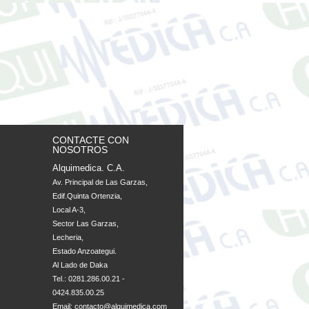
CONTACTE CON
NOSOTROS
Alquimedica. C.A.
Av. Principal de Las Garzas, 

Edif.Quinta Ortenzia, 

Local A-3, 

Sector Las Garzas, 

Lecheria, 

Estado Anzoategui. 

Al Lado de Daka
Tel.: 0281.286.00.21 -
0424.835.00.25
Email:
contacto@alquimedica.com