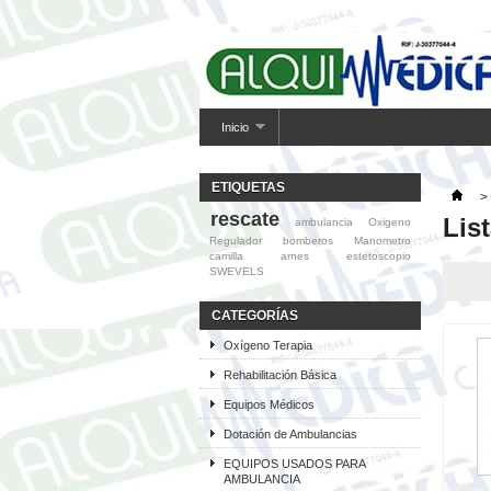
Inicio
ETIQUETAS
>
rescate
Lis
ambulancia
Oxigeno
Regulador
bomberos
Manometro
camilla
arnes
estetoscopio
SWEVELS
CATEGORÍAS
Oxígeno Terapia
Rehabilitación Básica
Equipos Médicos
Dotación de Ambulancias
EQUIPOS USADOS PARA
AMBULANCIA