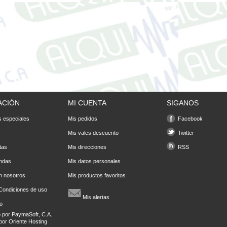
ACIÓN
MI CUENTA
SIGANOS
 especiales
Mis pedidos
Facebook
Mis vales descuento
Twitter
tas
Mis direcciones
RSS
endas
Mis datos personales
n nosotros
Mis productos favoritos
Condiciones de uso
Mis alertas
io
o por
PaymaSoft, C.A.
por
Oriente Hosting