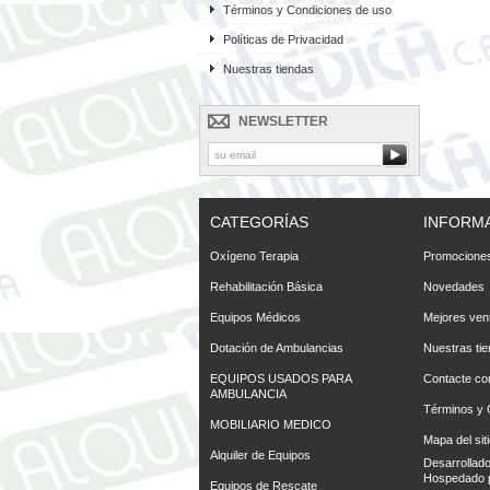
Términos y Condiciones de uso
Políticas de Privacidad
Nuestras tiendas
NEWSLETTER
CATEGORÍAS
INFORM
Oxígeno Terapia
Promociones
Rehabilitación Básica
Novedades
Equipos Médicos
Mejores ven
Dotación de Ambulancias
Nuestras ti
EQUIPOS USADOS PARA
Contacte co
AMBULANCIA
Términos y 
MOBILIARIO MEDICO
Mapa del sit
Alquiler de Equipos
Desarrollad
Hospedado 
Equipos de Rescate